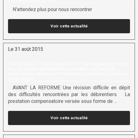
Vos rendez-vous en ligne
N'attendez plus pour nous rencontrer
Voir cette actualité
Le 31 août 2015
La loi n° 2015-177 du 16 février 2015 : Une nouvelle définition
de « l’avantage manifestement excessif » qui facilite la
révision de la prestation compensatoire versée sous forme de
rente viagère
AVANT LA REFORME Une révision difficile en dépit
des difficultés rencontrées par les débirentiers La
prestation compensatoire versée sous forme de ...
Voir cette actualité