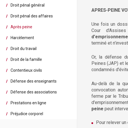
Droit pénal général
APRES-PEINE VO
Droit pénal des affaires
Une fois un dossi
Après peine
Cour d'Assis
d'emprisonneme
Harcèlement
terminé et n'inves
Droit du travail
Or, la défense d
Droit de la famille
Peines (JAP) et l
condamnés d'évite
Contentieux civils
Défense des enseignants
Au-delà de la que
convocation auto
Défense des associations
ferme par le Tribu
d'emprisonneme
Prestations en ligne
peine
peut interve
Préjudice corporel
Pour relever un