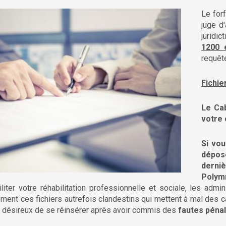
Le for
juge d
juridi
1200 
requêt
Fichie
Le Cab
votre 
Si vou
dépose
derni
Polym
liter votre réhabilitation professionnelle et sociale, les adm
lement ces fichiers autrefois clandestins qui mettent à mal des c
 désireux de se réinsérer après avoir commis des
fautes péna