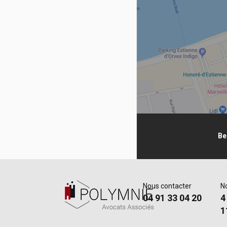
Be
Nous contacter
N
04 91 33 04 20
4
1