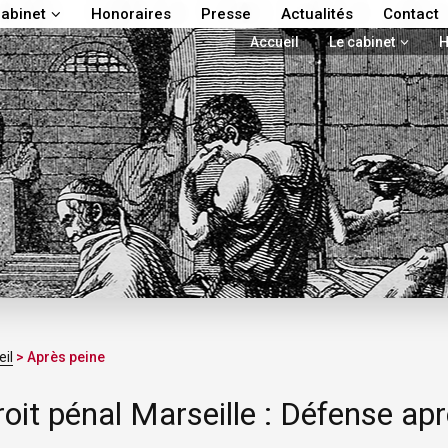
cabinet
Honoraires
Presse
Actualités
Contact
Accueil
Le cabinet
H
il
> Après peine
oit pénal Marseille : Défense ap