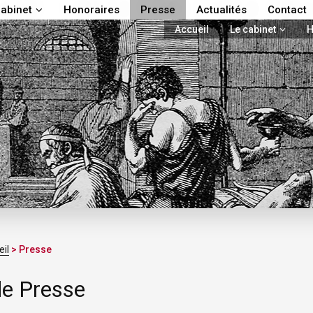
cabinet
Honoraires
Presse
Actualités
Contact
Accueil
Le cabinet
H
il
> Presse
de Presse