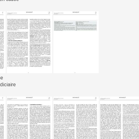
ie
diciaire